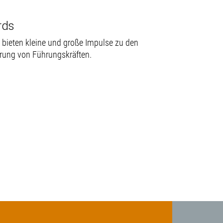
uilding für digitale Arbeitswelten 
rds
 bieten kleine und große Impulse zu den
rung von Führungskräften.