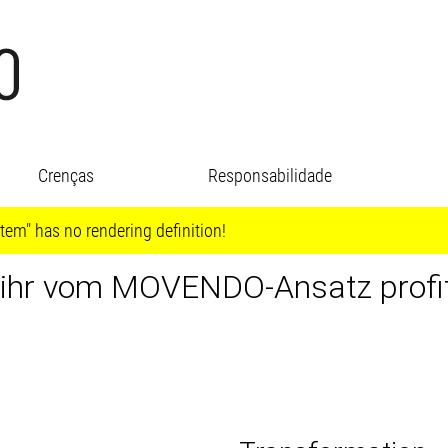
Crenças
Responsabilidade
tem" has no rendering definition!
 ihr vom MOVENDO-Ansatz profit