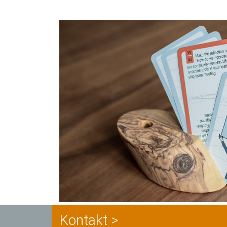
 Hier entlang, wenn du schnelle Lö
 denen wir in
Kontakt >