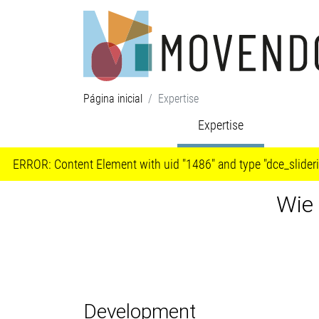
Página inicial
Expertise
Expertise
ERROR:
Content Element with uid "1486" and type "dce_slideri
Wie
Development