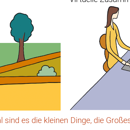
zu nachhaltiger Erfahrung 
 Veränderungsbegleitung 
sind es die kleinen Dinge, die Groß