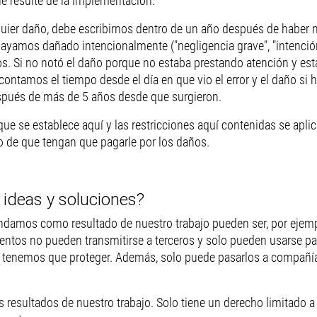
 resulte de la implementación.
uier daño, debe escribirnos dentro de un año después de haber 
ayamos dañado intencionalmente ("negligencia grave", "intención
 Si no notó el daño porque no estaba prestando atención y esta 
, contamos el tiempo desde el día en que vio el error y el daño 
spués de más de 5 años desde que surgieron.
e se establece aquí y las restricciones aquí contenidas se apli
o de que tengan que pagarle por los daños.
ideas y soluciones?
rindamos como resultado de nuestro trabajo pueden ser, por ejemp
entos no pueden transmitirse a terceros y solo pueden usarse pa
e tenemos que proteger. Además, solo puede pasarlos a compañías
s resultados de nuestro trabajo. Solo tiene un derecho limitado a 