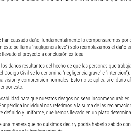
s le han causado daño, fundamentalmente lo compensaremos por e
n esto se llama "negligencia leve") solo reemplazamos el daño si
 llevado el proyecto a conclusión exitosa
e los daños resultantes del hecho de que las personas que trabaj
l Código Civil se lo denomina "negligencia grave" e "intención").
na visión y comprensión normales. Esto no se aplica si el daño afe
er por esto.
nsabilidad para que nuestros riesgos no sean inconmensurables.
 Por pérdida individual nos referimos a la suma de las reclamaci
te definido y uniforme, que hemos llevado en un plazo determin
 una manera que no quisimos decir y podría haberlo sabido con