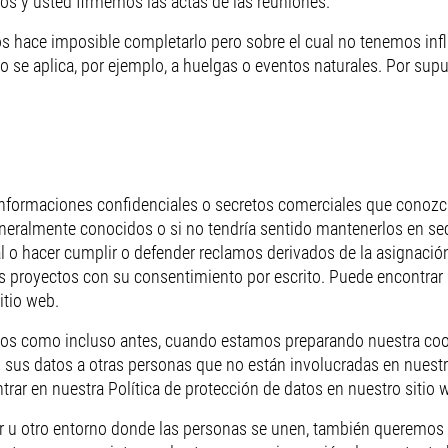
os y usted firmemos las actas de las reuniones.
 nos hace imposible completarlo pero sobre el cual no tenemos in
o se aplica, por ejemplo, a huelgas o eventos naturales. Por sup
informaciones confidenciales o secretos comerciales que conozc
eneralmente conocidos o si no tendría sentido mantenerlos en se
l o hacer cumplir o defender reclamos derivados de la asignació
 proyectos con su consentimiento por escrito. Puede encontrar 
itio web.
ntos como incluso antes, cuando estamos preparando nuestra co
s sus datos a otras personas que no están involucradas en nues
rar en nuestra Política de protección de datos en nuestro sitio 
r u otro entorno donde las personas se unen, también queremos c