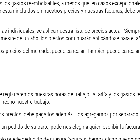
os los gastos reembolsables, a menos que, en casos excepciona
no están incluidos en nuestros precios y nuestras facturas, deb
as individuales, se aplica nuestra lista de precios actual. Siemp
rimestre de un año, los precios continuarán aplicándose para el a
 los precios del mercado, puede cancelar. También puede cancelar
 registraremos nuestras horas de trabajo, la tarifa y los gastos 
 hecho nuestro trabajo.
os precios: debe pagarlos además. Los agregamos por separado a
un pedido de su parte, podemos elegir a quién escribir la factura
, solo puede deducirlo de nuestra factura si hemos dicho que no n